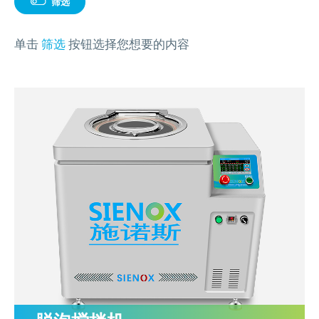
MORE+
真空脱泡机SIE-ZK300,适用于大多数胶水、油墨
筛选
膏体材料
浆料
离心脱泡机的工作原理及作用
专业实验室租借服务
电池浆料搅拌机
多工位球磨混料机 实验室球磨机
揭秘真空脱泡机如何进行胶水脱泡
半导体/封装行业
高粘度胶水脱泡解决方案
产品问答FAQ
联系我们
脱泡机新闻
高压脱泡机 SIE-RX10-1200 触摸屏消泡机
高粘度胶水搅拌脱泡的绝佳解决方案
膏体
流体实验室时租服务
MORE+
双行星搅拌机 + 挤料机 SIE‑ME20L 锂电池浆料搅拌
施诺斯陪我做了3年的实验
MORE+
液体材料
单击
筛选
按钮选择您想要的内容
脱泡机的作用是什么？
相关配套辅品
离心脱泡机：实验室与工厂的高效利器
新能源行业
工业大学涂膜材料脱泡解决方案
聚氨酯
机
资料下载
两种比重相差较大的浆料搅拌
LED原材
售后服务怎么样？
保持联系
全自动点胶机 精密点胶机设备
行星式脱泡机的广泛应用领域
电池浆料
粉末
行星搅拌机 SIE-ME050 锂电池浆料搅拌脱泡机
其他应用
为什么要选择施诺斯？
多工位球磨机 实验室精细研磨机
如何将胶水中的气泡除掉
银浆材料
其他材料
电池浆料匀浆机 SIE‑GX500 高速搅拌分散机
化妆品原料
MORE+
施诺斯小型定量分装机 多功能分装机 SIE-401
MORE+
LED原材
我们在哪
按产能筛选
MORE+
广州市黄埔区骏功路22号B栋4楼
实验室研发型(<500g)
中试型(500g-5kg)
量产型(>5kg)
按工艺需求
离心脱泡
搅拌+脱泡