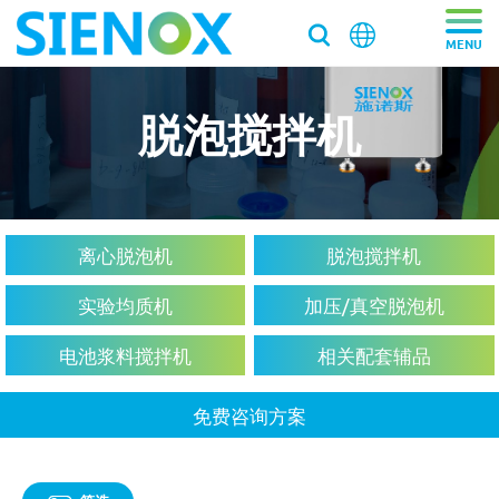
脱泡搅拌机
关于我们
关于我们
产品中心
走近施诺斯
产品中心
解决方案
离心脱泡机
脱泡搅拌机
加入施诺斯
离心脱泡机
实验均质机
加压/真空脱泡机
解决方案
服务支持
离心脱泡机SIE-VH350（针筒/搅拌罐脱泡）
筛选2
客户推荐信
脱泡搅拌机
电池浆料搅拌机
相关配套辅品
医药/化工/新材料
服务支持
工业大容量离心脱泡机SIE-VH960
新闻资讯
真空脱泡搅拌机SIE‑MIX1000plus
粉末材料
按材料筛选
我们新鲜事
实验均质机
实验室/科研机构小型静音离心除泡设备 SIE-C012
消费电子
免费咨询方案
寄样测试
行星式脱泡机SIE‑MIX60 公转自转真空脱泡搅拌机
新闻资讯
胶水材料
胶水
国际品牌三轴点胶机选择施诺斯配套
高速乳化均质机 实验室高速搅拌分散机
银浆材料
寄送样品进行工艺实验
加压/真空脱泡机
大容量真空脱泡搅拌机SIE‑MIX2000
胶粘剂行业
医药凝胶材料搅拌脱泡解决方案
环氧树脂
实验室租借
白色膏体材料脱泡实验
实验室新闻
实验室均质机 SIE‑MIX60 非介入式材料均质机
胶水材料
联系我们
020-87548184