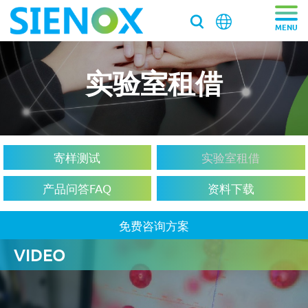
实验室租借
关于我们
关于我们
产品中心
走近施诺斯
产品中心
解决方案
寄样测试
实验室租借
加入施诺斯
离心脱泡机
产品问答FAQ
资料下载
解决方案
服务支持
离心脱泡机SIE-VH350（针筒/搅拌罐脱泡）
客户推荐信
脱泡搅拌机
医药/化工/新材料
免费咨询方案
服务支持
工业大容量离心脱泡机SIE-VH960
新闻资讯
真空脱泡搅拌机SIE‑MIX1000plus
粉末材料
我们新鲜事
实验均质机
VIDEO
实验室/科研机构小型静音离心除泡设备 SIE-C012
消费电子
寄样测试
行星式脱泡机SIE‑MIX60 公转自转真空脱泡搅拌机
新闻资讯
胶水材料
国际品牌三轴点胶机选择施诺斯配套
高速乳化均质机 实验室高速搅拌分散机
银浆材料
寄送样品进行工艺实验
加压/真空脱泡机
大容量真空脱泡搅拌机SIE‑MIX2000
胶粘剂行业
医药凝胶材料搅拌脱泡解决方案
实验室租借
白色膏体材料脱泡实验
实验室新闻
实验室均质机 SIE‑MIX60 非介入式材料均质机
胶水材料
联系我们
020-87548184