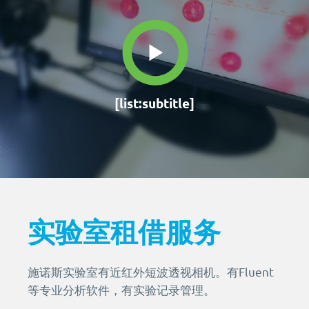
MORE+
真空脱泡机SIE-ZK300,适用于大多数胶水、油墨
膏体材料
离心脱泡机的工作原理及作用
专业实验室租借服务
电池浆料搅拌机
多工位球磨混料机 实验室球磨机
揭秘真空脱泡机如何进行胶水脱泡
半导体/封装行业
高粘度胶水脱泡解决方案
产品问答FAQ
联系我们
脱泡机新闻
高压脱泡机 SIE-RX10-1200 触摸屏消泡机
高粘度胶水搅拌脱泡的绝佳解决方案
流体实验室时租服务
MORE+
双行星搅拌机 + 挤料机 SIE‑ME20L 锂电池浆料搅拌
施诺斯陪我做了3年的实验
MORE+
液体材料
脱泡机的作用是什么？
相关配套辅品
离心脱泡机：实验室与工厂的高效利器
新能源行业
工业大学涂膜材料脱泡解决方案
机
资料下载
两种比重相差较大的浆料搅拌
LED原材
售后服务怎么样？
保持联系
全自动点胶机 精密点胶机设备
行星式脱泡机的广泛应用领域
电池浆料
行星搅拌机 SIE-ME050 锂电池浆料搅拌脱泡机
其他应用
为什么要选择施诺斯？
多工位球磨机 实验室精细研磨机
如何将胶水中的气泡除掉
银浆材料
电池浆料匀浆机 SIE‑GX500 高速搅拌分散机
[list:subtitle]
化妆品原料
MORE+
施诺斯小型定量分装机 多功能分装机 SIE-401
MORE+
LED原材
我们在哪
MORE+
广州市黄埔区骏功路22号B栋4楼
实验室租借服务
施诺斯实验室有近红外短波透视相机。有Fluent
等专业分析软件，有实验记录管理。