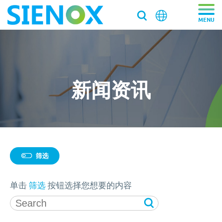
关于我们
关于我们
产品中心
新闻资讯
走近施诺斯
产品中心
解决方案
加入施诺斯
离心脱泡机
解决方案
服务支持
离心脱泡机SIE-VH350（针筒/搅拌罐脱泡）
客户推荐信
脱泡搅拌机
筛选
医药/化工/新材料
服务支持
工业大容量离心脱泡机SIE-VH960
新闻资讯
真空脱泡搅拌机SIE‑MIX1000plus
粉末材料
我们新鲜事
筛选2
实验均质机
实验室/科研机构小型静音离心除泡设备 SIE-C012
消费电子
单击
筛选
按钮选择您想要的内容
寄样测试
行星式脱泡机SIE‑MIX60 公转自转真空脱泡搅拌机
新闻资讯
胶水材料
国际品牌三轴点胶机选择施诺斯配套
高速乳化均质机 实验室高速搅拌分散机
银浆材料
寄送样品进行工艺实验
加压/真空脱泡机
Topicss
大容量真空脱泡搅拌机SIE‑MIX2000
胶粘剂行业
医药凝胶材料搅拌脱泡解决方案
实验室租借
白色膏体材料脱泡实验
实验室新闻
实验室均质机 SIE‑MIX60 非介入式材料均质机
胶水材料
联系我们
020-87548184
胶水