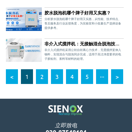
整度，减少返工。设备参数可控，确保批量处理效果一致。
适用于银浆、光伏银浆、导电胶等材料。
胶水脱泡机哪个牌子好用又实惠？
分析胶水脱泡机哪个牌子好用又实惠，从性能、技术特点、
售后服务及行业反馈角度，为实验室和小批量生产选择设备
提供参考。
非介入式搅拌机：无接触混合脱泡技术
解析与选型指南
非介入式搅拌机采用公转自转离心力技术，无需搅拌桨伸入
物料，实现混合与脱泡同步完成，适用于高洁净度要求的电
子胶粘剂、浆料等材料的处理。
<
1
2
3
4
5
···
>
立即致电