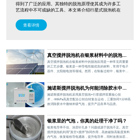
得到了广泛的应用。其独特的脱泡原理使其成为许多工
艺流程中不可或缺的工具。本文将介绍行星式脱泡机在
各个行业中的主要应用领域。化工行业化工行业是行星
式脱泡机的重要应用领域之一。在涂料、树脂、胶黏剂
查看详情
等生产过程中，常常需要进行搅拌和混合，并且要求产
品质量稳定。
真空搅拌脱泡机在银浆材料中的脱泡应
用
真空搅拌脱泡机在银浆材料中的脱泡应用是一种常见而重要
的工艺步骤。银浆是一种导电性能优良的材料，常用于电子
器件、太阳能电池等领域。然而，在制备过程中，银浆中往
往会产生气泡，这些气泡会影响材料的导电性能和外观质
量，因此需要通过脱泡工艺来去除气泡。
施诺斯搅拌脱泡机为何能消除胶水中的
气泡
施诺斯搅拌脱泡机采用真空脱泡+行星搅拌双重核心技
术，-98kPa高真空配合公转自转复合运动，三重协同1分钟高
效消除胶水中微纳米级气泡，提升产品良率与品质。
银浆里的气泡，你真的处理干净了吗？
银浆电导率不佳、涂层针孔多？问题或源于脱泡不足。真空
搅拌脱泡机利用“真空+搅拌”协同作用，高效破除高黏度浆料
内气泡，恢复银粉导电通路，提升电导率，同时改善涂层平