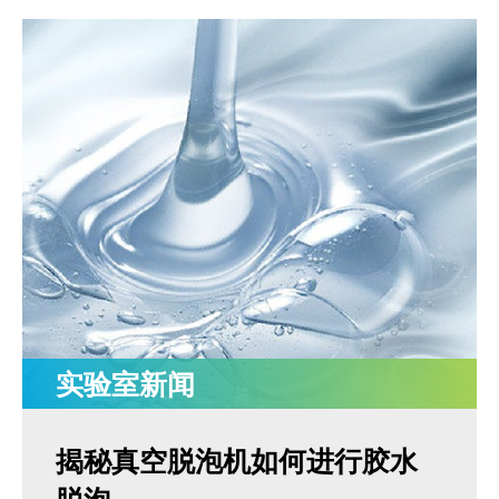
MORE+
真空脱泡机SIE-ZK300,适用于大多数胶水、油墨
膏体材料
离心脱泡机的工作原理及作用
专业实验室租借服务
电池浆料搅拌机
多工位球磨混料机 实验室球磨机
揭秘真空脱泡机如何进行胶水脱泡
半导体/封装行业
高粘度胶水脱泡解决方案
产品问答FAQ
树脂
联系我们
脱泡机新闻
高压脱泡机 SIE-RX10-1200 触摸屏消泡机
高粘度胶水搅拌脱泡的绝佳解决方案
流体实验室时租服务
MORE+
双行星搅拌机 + 挤料机 SIE‑ME20L 锂电池浆料搅拌
施诺斯陪我做了3年的实验
MORE+
液体材料
脱泡机的作用是什么？
浆料
相关配套辅品
离心脱泡机：实验室与工厂的高效利器
新能源行业
工业大学涂膜材料脱泡解决方案
机
资料下载
两种比重相差较大的浆料搅拌
LED原材
售后服务怎么样？
涂料
保持联系
全自动点胶机 精密点胶机设备
行星式脱泡机的广泛应用领域
电池浆料
行星搅拌机 SIE-ME050 锂电池浆料搅拌脱泡机
其他应用
为什么要选择施诺斯？
油墨
多工位球磨机 实验室精细研磨机
如何将胶水中的气泡除掉
银浆材料
电池浆料匀浆机 SIE‑GX500 高速搅拌分散机
化妆品原料
MORE+
膏体
施诺斯小型定量分装机 多功能分装机 SIE-401
MORE+
LED原材
我们在哪
科研实验室
MORE+
广州市黄埔区骏功路22号B栋4楼
其他材料
Partners
离心脱泡机
实验室新闻
搅拌脱泡机
实验室均质机
揭秘真空脱泡机如何进行胶水
真空脱泡机