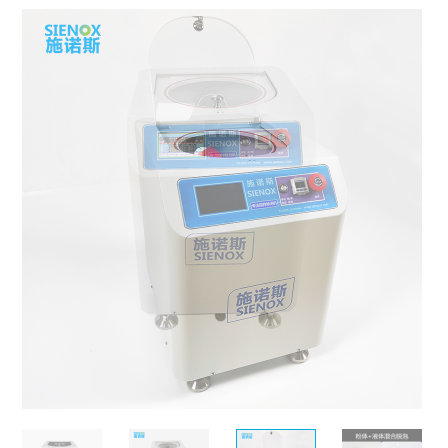
MORE+
真空脱泡机SIE-ZK300,适用于大多数胶水、油墨
膏体材料
离心脱泡机的工作原理及作用
专业实验室租借服务
电池浆料搅拌机
多工位球磨混料机 实验室球磨机
揭秘真空脱泡机如何进行胶水脱泡
半导体/封装行业
高粘度胶水脱泡解决方案
产品问答FAQ
联系我们
脱泡机新闻
高压脱泡机 SIE-RX10-1200 触摸屏消泡机
高粘度胶水搅拌脱泡的绝佳解决方案
流体实验室时租服务
MORE+
双行星搅拌机 + 挤料机 SIE‑ME20L 锂电池浆料搅拌机
施诺斯陪我做了3年的实验
MORE+
液体材料
脱泡机的作用是什么？
相关配套辅品
离心脱泡机：实验室与工厂的高效利器
新能源行业
工业大学涂膜材料脱泡解决方案
资料下载
行星搅拌机 SIE-ME050 锂电池浆料搅拌脱泡机
两种比重相差较大的浆料搅拌
LED原材
售后服务怎么样？
保持联系
全自动点胶机 精密点胶机设备
行星式脱泡机的广泛应用领域
电池浆料
电池浆料匀浆机 SIE‑GX500 高速搅拌分散机
其他应用
为什么要选择施诺斯？
多工位球磨机 实验室精细研磨机
如何将胶水中的气泡除掉
银浆材料
化妆品原料
MORE+
施诺斯小型定量分装机 多功能分装机 SIE-401
MORE+
LED原材
我们在哪
MORE+
广州市黄埔区骏功路22号B栋4楼