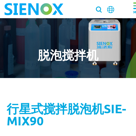
关于我们
关于我们
产品中心
脱泡搅拌机
走近施诺斯
产品中心
解决方案
加入施诺斯
离心脱泡机
解决方案
服务支持
离心脱泡机SIE-VH350（针筒/搅拌罐脱泡）
客户推荐信
脱泡搅拌机
医药/化工/新材料
服务支持
工业大容量离心脱泡机SIE-VH960
新闻资讯
行星式搅拌脱泡机SIE-
真空脱泡搅拌机SIE‑MIX1000plus
粉末材料
我们新鲜事
实验均质机
实验室/科研机构小型静音离心除泡设备 SIE-C012
消费电子
寄样测试
MIX90
行星式脱泡机SIE‑MIX60 公转自转真空脱泡搅拌机
新闻资讯
胶水材料
国际品牌三轴点胶机选择施诺斯配套
高速乳化均质机 实验室高速搅拌分散机
银浆材料
寄送样品进行工艺实验
加压/真空脱泡机
大容量真空脱泡搅拌机SIE‑MIX2000
胶粘剂行业
医药凝胶材料搅拌脱泡解决方案
实验室租借
白色膏体材料脱泡实验
实验室新闻
实验室均质机 SIE‑MIX60 非介入式材料均质机
胶水材料
联系我们
020-87548184