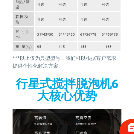
加热 / 降
可选
可选
可选
可选
温
联 网 功
可选
可选
可选
可选
能
尺 寸(c
51*43*50
51*43*50
61*56*78
61*56*78
m)
重 量(kg)
95
115
153
163
***以上仅为典型型号，我们可以根据客户需求
提供个性化解决方案。
行星式搅拌脱泡机6
大核心优势