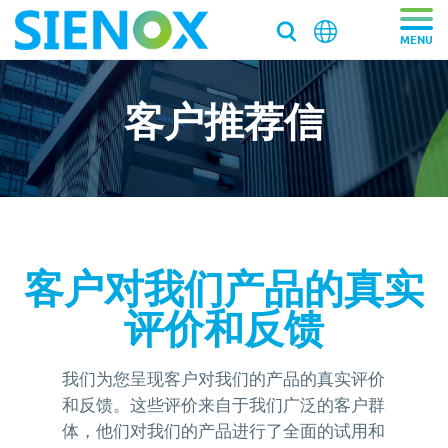
客户推荐信
关于我们
关于我们
产品中心
走近施诺斯
产品中心
解决方案
加入施诺斯
离心脱泡机
客户对我们产品的真实
解决方案
服务支持
离心脱泡机SIE-VH350（针筒/搅拌罐脱泡）
客户推荐信
评价和反馈
脱泡搅拌机
医药/化工/新材料
服务支持
工业大容量离心脱泡机SIE-VH960
新闻资讯
真空脱泡搅拌机SIE‑MIX1000plus
粉末材料
我们新鲜事
实验均质机
实验室/科研机构小型静音离心除泡设备 SIE-C012
消费电子
寄样测试
我们为您呈现客户对我们的产品的真实评价
行星式脱泡机SIE‑MIX60 公转自转真空脱泡搅拌机
新闻资讯
胶水材料
国际品牌三轴点胶机选择施诺斯配套
高速乳化均质机 实验室高速搅拌分散机
和反馈。这些评价来自于我们广泛的客户群
银浆材料
寄送样品进行工艺实验
加压/真空脱泡机
大容量真空脱泡搅拌机SIE‑MIX2000
胶粘剂行业
医药凝胶材料搅拌脱泡解决方案
实验室租借
白色膏体材料脱泡实验
体，他们对我们的产品进行了全面的试用和
实验室新闻
实验室均质机 SIE‑MIX60 非介入式材料均质机
胶水材料
联系我们
020-87548184